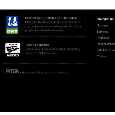
Certificacón QS-9000 e ISO-9001:2000.
Navegacíon
DNV (Det Norskhe Veritas) es una fundación
Nosotros
cuyo objetivo es el de salvaguardar la vida, la
propiedad y el medio ambiente.
Servicios
Productos
Reconocimien
Hecho en mexico
Somos una empresa de calidad, producto y
Solicitud de cr
servicio 100% mexicana.
Contacto
Industrial de México, S.A. de C.V.® 2010.