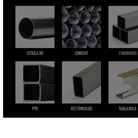
Cedula 30
Conduit
Cuadrados
PTR
Rectángulos
Tablaroca